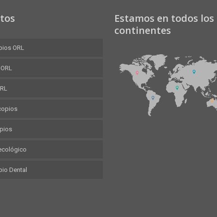
tos
Estamos en todos los
continentes
pios ORL
 ORL
ORL
copios
pios
necológico
io Dental