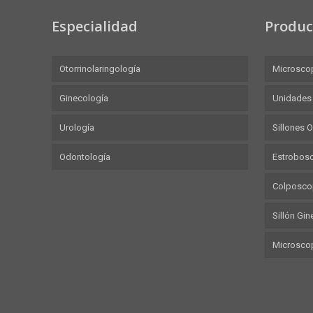
Especialidad
Produc
Otorrinolaringología
Microsco
Ginecología
Unidades
Urología
Sillones 
Odontología
Estrobos
Colposco
Sillón Gi
Microscop